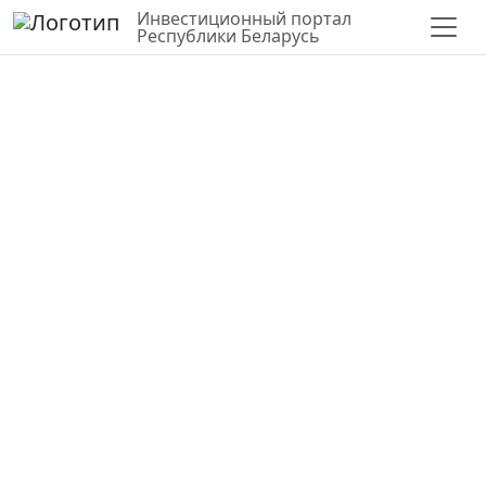
Инвестиционный портал
Республики Беларусь
СЛОИ
10 000 тыс. $
Добыча торфа и сапропеля на
месторождении «Дубник».
Производство органоминеральной
продукции на базе сырья
месторождения «Дубник»
Адрес:
д. Малые Дворцы
В рамках проекта планируется создание
предприятия по добыче и переработке торфа
и сапропеля. Добыча полезных ископаемых