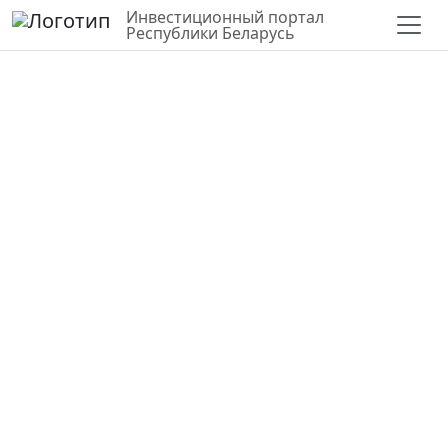
Инвестиционный портал
Республики Беларусь
СЛОИ
ВЕРНУТЬСЯ К КАРТЕ
СТАТИСТИКА ПО РАЙОНУ
Строительство комплекса
алкилирования бензола
Гомельская область,
Мозырский район, 247782,
Михалковский с/с, 18,
вблизи д.Митьки,
Мозырский район,
Гомельская область,
Республика Беларусь.