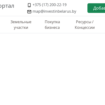
ортал
+375 (17) 200-22-19
Доба
map@investinbelarus.by
Земельные
Покупка
Ресурсы /
участки
бизнеса
Концессии
ТИКА ПО РАЙОНУ
по ул.