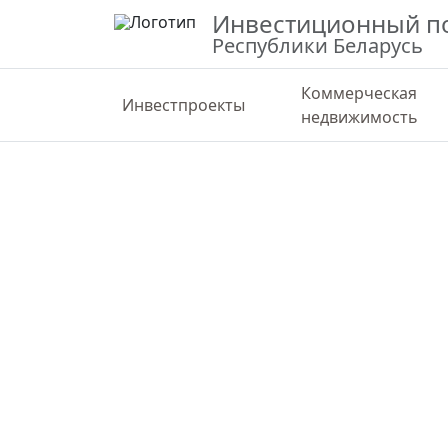
Инвестиционный п
Республики Беларусь
Коммерческая
Инвестпроекты
недвижимость
ВЕРНУТЬСЯ К КАРТЕ
СТАТИС
Объект общественного назначения 
Маслакова в г. Гродно
Гродненская область, г. Гродно
53.64588,23.81323
Государственная