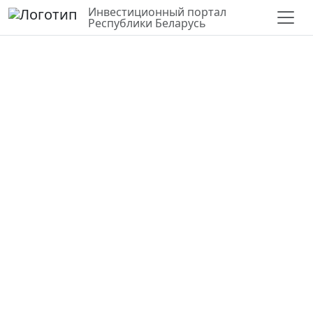
Инвестиционный портал
Республики Беларусь
СЛОИ
ВЕРНУТЬСЯ К КАРТЕ
СТАТИСТИКА ПО РАЙОНУ
ПРОЧИЕ
Минский городской технопарк,
площадка по проспекту
Партизанский, 8
Минск
53.884238, 27.587155
Частная