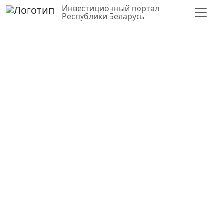
Инвестиционный портал
Республики Беларусь
СЛОИ
ВЕРНУТЬСЯ К КАРТЕ
СТАТИСТИКА ПО РАЙОНУ
Для строительства
агроэкоусадьбы
Гомельская область,
Октябрьский район
52.563894,28.738962
Государственная
вблизи деревни Бубновка