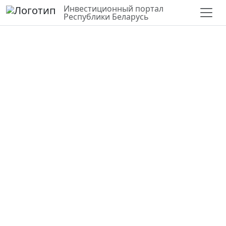
Инвестиционный портал
Республики Беларусь
СЛОИ
ВЕРНУТЬСЯ К КАРТЕ
СТАТИСТИКА ПО РАЙОНУ
Объект непродовольственной
торговли
Минск
53.967208, 27.592642
Государственная
ул. Сосновый Бор