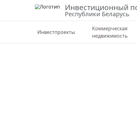
Инвестиционный п
Республики Беларусь
Коммерческая
Инвестпроекты
недвижимость
ВЕРНУТЬСЯ К КАРТЕ
СТАТИС
Участок СЭЗ «Могилев» 24 га на у
Могилевская область, Могилевский район
53.96597,30.32980
Государственная
Земельный участок 1B (районные земли)