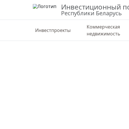
Инвестиционный п
Республики Беларусь
Коммерческая
Инвестпроекты
недвижимость
ВЕРНУТЬСЯ К КАРТЕ
СТАТИС
Участок СЭЗ «Могилев» 3 га на уча
Могилевская область, Могилевский район
53.79819,30.33208
Государственная
Вейнянский с/с