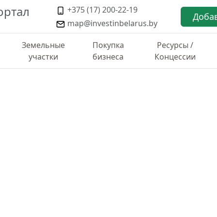
ортал
+375 (17) 200-22-19
Доба
map@investinbelarus.by
Земельные
Покупка
Ресурсы /
участки
бизнеса
Концессии
ТИКА ПО РАЙОНУ
стке 4