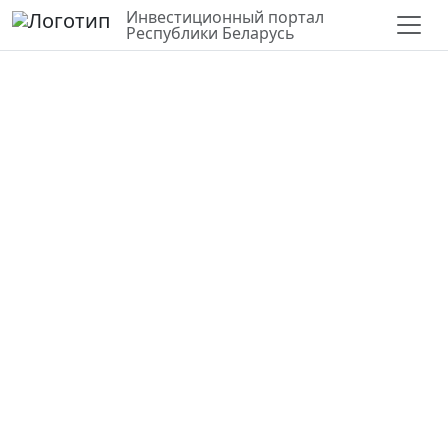
Инвестиционный портал
Республики Беларусь
СЛОИ
ВЕРНУТЬСЯ К КАРТЕ
СТАТИСТИКА ПО РАЙОНУ
Участок для строительства и
обслуживания
производственного объекта
Минская область,
Узденский район
53.443167, 27.229422
Государственная