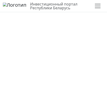
Инвестиционный портал
Республики Беларусь
СЛОИ
ВЕРНУТЬСЯ К КАРТЕ
СТАТИСТИКА ПО РАЙОНУ
Для строительства завода по
производству древесных
гранул
Могилевская область,
Чериковский район
53.776574, 31.280871
Государственная