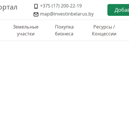
ортал
+375 (17) 200-22-19
Доба
map@investinbelarus.by
Земельные
Покупка
Ресурсы /
участки
бизнеса
Концессии
ТИКА ПО РАЙОНУ
ческой