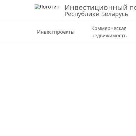
Инвестиционный п
Республики Беларусь
Коммерческая
Инвестпроекты
недвижимость
ВЕРНУТЬСЯ К КАРТЕ
СТАТИС
Для размещения объектов туристи
сферы на озере Снуды
Витебская область, Браславский район
55.74026,27.02948
Государственная