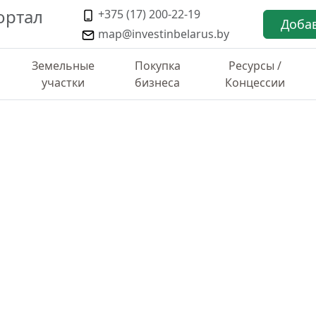
ортал
+375 (17) 200-22-19
Доба
map@investinbelarus.by
Земельные
Покупка
Ресурсы /
участки
бизнеса
Концессии
ТИКА ПО РАЙОНУ
ческой