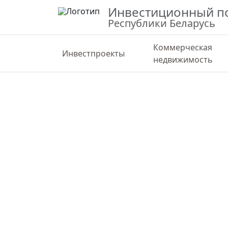
Инвестиционный п
Республики Беларусь
Коммерческая
Инвестпроекты
недвижимость
ВЕРНУТЬСЯ К КАРТЕ
СТАТИС
Для размещения объектов туристи
сферы на озере Снуды
Витебская область, Браславский район
55.76634,27.00805
Государственная