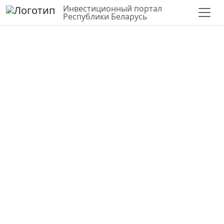
Инвестиционный портал
Республики Беларусь
СЛОИ
ВЕРНУТЬСЯ К КАРТЕ
СТАТИСТИКА ПО РАЙОНУ
Для строительства объекта
туристической деятельности
Витебская область,
Россонский район
55.806324, 28.768205
Государственная
Янковичский сельсовет, вблизи деревни