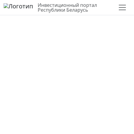
Инвестиционный портал
Республики Беларусь
СЛОИ
ВЕРНУТЬСЯ К КАРТЕ
СТАТИСТИКА ПО РАЙОНУ
ПЕСОК (КРОМЕ ПЕСКА, ИСПОЛЬЗУЕМОГО В КАЧЕСТВЕ
ФОРМОВОЧНОГО, ДЛЯ ПРОИЗВОДСТВА СТЕКЛА, ФАРФОРО-
ФАЯНСОВЫХ ИЗДЕЛИЙ, ОГНЕУПОРНЫХ МАТЕРИАЛОВ, ЦЕМЕНТА)
Червоный Осовец
Могилевская область,
Быховский район
53.518235, 30.240320
Месторождения полезных ископаемых