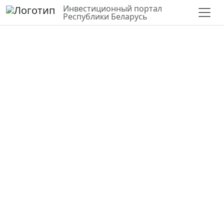
Инвестиционный портал
Республики Беларусь
СЛОИ
ВЕРНУТЬСЯ К КАРТЕ
СТАТИСТИКА ПО РАЙОНУ
ПРОЧИЕ
Здание мойки г. Житковичи
Гомельская область,
Житковичский район
52.21990,27.85418
Государственная
г. Житковичи, ул. Хвойная