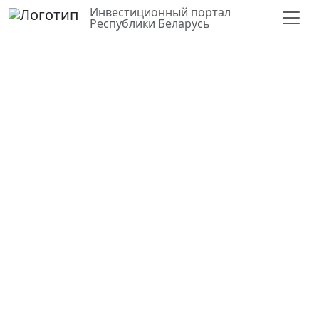
Инвестиционный портал
Республики Беларусь
СЛОИ
ВЕРНУТЬСЯ К КАРТЕ
СТАТИСТИКА ПО РАЙОНУ
Создание производства по
выпуску питьевой воды и
безалкогольных напитков
Могилевская область,
Кричевский район
53.65904,31.71770
Частная