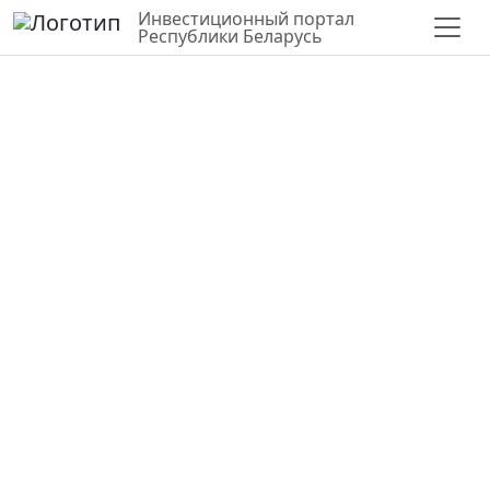
Инвестиционный портал
Республики Беларусь
СЛОИ
ВЕРНУТЬСЯ К КАРТЕ
СТАТИСТИКА ПО РАЙОНУ
Для строительства и
обслуживания объекта
многофункционального
назначения, г. Речица
Гомельская область,
Речицкий район
52.35451,30.38352
Государственная