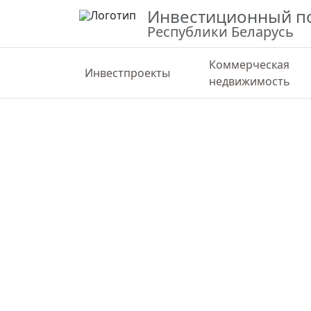
Инвестиционный п
Республики Беларусь
Коммерческая
Инвестпроекты
недвижимость
ВЕРНУТЬСЯ К КАРТЕ
СТАТИС
Строительство и обслуживание то
объекта
Могилевская область, Быховский район
53.52021,30.23349
Государственная