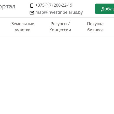
ортал
+375 (17) 200-22-19
Доба
map@investinbelarus.by
Земельные
Ресурсы /
Покупка
участки
Концессии
бизнеса
ТИКА ПО РАЙОНУ
ргового