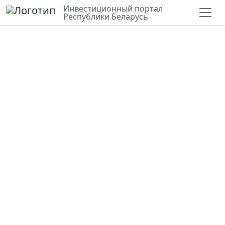
Инвестиционный портал
Республики Беларусь
СЛОИ
ВЕРНУТЬСЯ К КАРТЕ
СТАТИСТИКА ПО РАЙОНУ
Для строительства и
обслуживания
производственных зданий и
сооружений
Гомельская область,
Речицкий район
52.34783,30.35960
Государственная