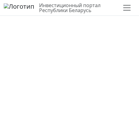
Инвестиционный портал
Республики Беларусь
СЛОИ
ВЕРНУТЬСЯ К КАРТЕ
СТАТИСТИКА ПО РАЙОНУ
Для строительства торгового
объекта
Могилевская область,
Круглянский район
54.230714, 29.806179
Государственная
город Круглое, улица Кутузова