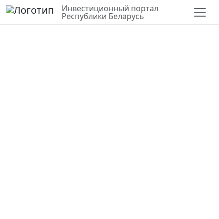
Инвестиционный портал
Республики Беларусь
СЛОИ
ВЕРНУТЬСЯ К КАРТЕ
СТАТИСТИКА ПО РАЙОНУ
Для строительства и
обслуживания питомника
многолетних растений
Гродненская область,
Сморгонский район
54.46655,26.39248
Государственная