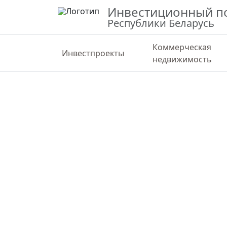
Инвестиционный п
Республики Беларусь
Коммерческая
Инвестпроекты
недвижимость
ВЕРНУТЬСЯ К КАРТЕ
СТАТИС
Для размещения производственны
объектов, объектов по оказанию ус
Брестская область, Ивановский район
52.133523, 25.555792
Государственная