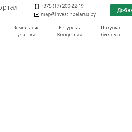
ортал
+375 (17) 200-22-19
Доба
map@investinbelarus.by
Земельные
Ресурсы /
Покупка
участки
Концессии
бизнеса
ТИКА ПО РАЙОНУ
х
луг