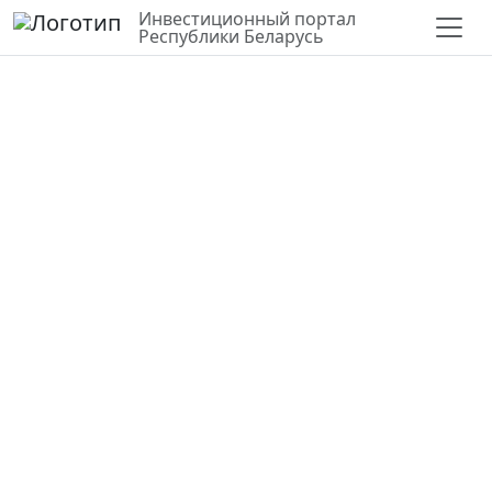
Инвестиционный портал
Республики Беларусь
СЛОИ
ВЕРНУТЬСЯ К КАРТЕ
СТАТИСТИКА ПО РАЙОНУ
Инвестиционный участок
(Минский район, Участок № 1
сектор 2, район "МСА")
Минская область,
Минский район
53.814650, 27.673161
Государственная