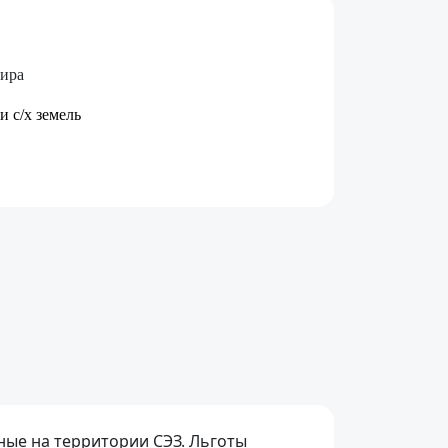
мира
и с/х земель
ные на территории СЭЗ. Льготы