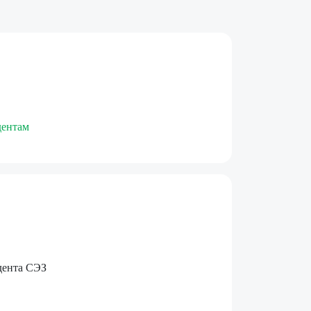
дентам
идента СЭЗ